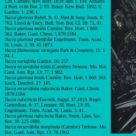
128. Carrière. Rev. Hort. 1859: 488. f. 104. Annales
d Hort. et de Bot. 2: 93. Baker. Kew Bull. 1892: 8.
Garden. 1: 238. f.
Yucca gloriosa
Ridell. N. O. Med & Surg. Journ. 8:
763. Lloyd & Tracy. Bull. Torr. Bot. Cl. 28: 71, 91.
Yucca glariosa mollis
Carrière. Rev. Hort. 1 860:
362. Baker. Gard. Chron. 1 870:1184.
Yucca gloriosa planifolia
Engelmann. Trans. Acad.
St. Louis. 3: 39, 41.1873.
Yucca filamentasa variegata
Park & Cemetery. 11: 1
84. f.
Yucca variafolia
Garden. 16: 257.
Yucca recurvifolia tristis
(Carrière) Trelease. Mo. Bot.
Gard. Ann. Rpt. 13: 77, 1 902.
Yucca gloriosa tristis
Carrière. Rev. Hort. 1 860: 303.
Koch, Dendrol. 2?: 345.
Yucca recurvifolia rufocincta
Baker. Gard. Chron.
1870:1184.
Yucca rufocincta
Haworth, Suppl. 37.1819. Regel.
Gartenflora. 8: 37. Lemaire, III. Hort. 13: 95.
Engelmann. Trans. Acad. St. Louis. 3: 41.
Yucca gloriosa rufocincta
Baker. Journ. Linn. Soc.
Bot. 18: 225.1880.
Yucca recurvifolia marginata
(Carrière) Trelease. Mo.
Bot. Gard. Ann. Rpt. 13: 78.1902.