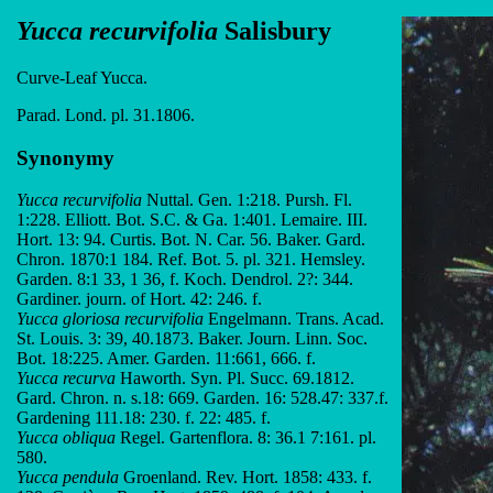
Yucca recurvifolia
Salisbury
Curve-Leaf Yucca.
Parad. Lond. pl. 31.1806.
Synonymy
Yucca recurvifolia
Nuttal. Gen. 1:218. Pursh. Fl.
1:228. Elliott. Bot. S.C. & Ga. 1:401. Lemaire. III.
Hort. 13: 94. Curtis. Bot. N. Car. 56. Baker. Gard.
Chron. 1870:1 184. Ref. Bot. 5. pl. 321. Hemsley.
Garden. 8:1 33, 1 36, f. Koch. Dendrol. 2?: 344.
Gardiner. journ. of Hort. 42: 246. f.
Yucca gloriosa recurvifolia
Engelmann. Trans. Acad.
St. Louis. 3: 39, 40.1873. Baker. Journ. Linn. Soc.
Bot. 18:225. Amer. Garden. 11:661, 666. f.
Yucca recurva
Haworth. Syn. Pl. Succ. 69.1812.
Gard. Chron. n. s.18: 669. Garden. 16: 528.47: 337.f.
Gardening 111.18: 230. f. 22: 485. f.
Yucca obliqua
Regel. Gartenflora. 8: 36.1 7:161. pl.
580.
Yucca pendula
Groenland. Rev. Hort. 1858: 433. f.