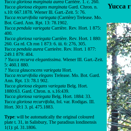
Yucca gloriosa marginata aurea
Carrière. 1. c. 260.
Yucca r
Yucca gloriosa elegans marginata
Gard. Chron. n.
s.10: 667.1878. Wiener Ill. Gart.-Zeit. 5: 76.
Yucca recurvifolia variegata
(Carrière) Trelease. Mo.
Bot. Gard. Ann. Rpt. 13: 78.1902.
Yucca pendula variegata
Carrière. Rev. Hort. 1 875:
400.
Yucca gloriosa variegata
Carrière. Rev. Hort. 1 880:
260. Ga rd. Ch ron 1 873: 6. iii. 6: 276, 305.
Yucca pendula aurea
Carrieère. Rev. Hort. 1 877:
249.1 879: 404.
? Yucca recurva elegantissima.
Wiener III. Gart.-Zeit.
5: 460.1 880.
? Yucca glaucescens variegata
Hort.
Yucca recurvifolia elegans
Trelease. Mo. Bot. Gard.
Ann. Rpt. 13: 78.1 902.
Yucca gloriosa elegans variegata
Belg. Hort.
1880:63. Gard. Chron. n. s.16:439.
Yucca gloriosa variegata
Belg. Hort. 1884: 33.
Yucca gloriosa recurvifolia
, fol. var. Rodigas. III.
Hort. 30:1 3. pl. 475.1883.
Type
: will be automatically the original coloured
plate t. 31, in Salisbury, The paradisus londinensis
1(1): pl. 31.1806.